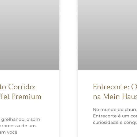
to Corrido:
Entrecorte: 
ffet Premium
na Mein Hau
No mundo do churra
Entrecorte é um co
e grelhando, o som
curiosidade e conqu
a promessa de um
dam você