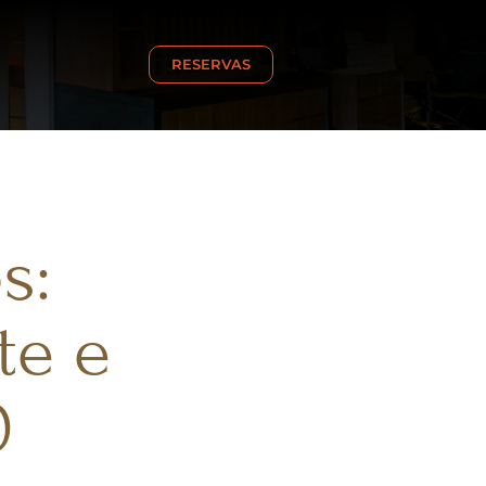
RESERVAS
s:
te e
0