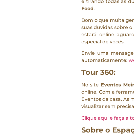
e tirando todas as d
Food
.
Bom o que muita gent
suas dúvidas sobre o
estará online agua
especial de vocês.
Envie uma mensagem 
automaticamente:
w
Tour 360:
No site
Eventos Mei
online. Com a ferram
Eventos da casa. As m
visualizar sem precisa
Clique aqui e faça a 
Sobre o Espaç